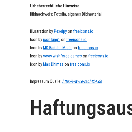
Urheberrechtliche Hinweise
:
Bildnachweis: Fotolia, eigenes Bildmaterial
Illustration by
Pexelpy
on
freeicons.io
Icon by
icon king1
on
freeicons.io
Icon by
MD Badsha Meah
on
freeicons.io
Icon by
www.wishforge.games
on
freeicons.io
Icon by
Mas Dhimas
on
freeicons.io
Impressum Quelle:
http://www.e-recht24.de
Haftungsaus